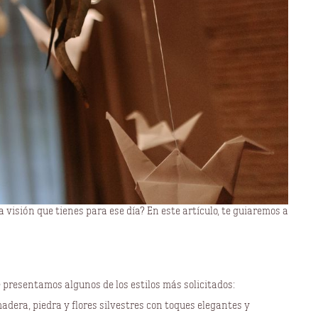
 visión que tienes para ese día? En este artículo, te guiaremos a
 presentamos algunos de los estilos más solicitados:
adera, piedra y flores silvestres con toques elegantes y