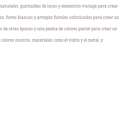
s naturales, guirnaldas de luces y elementos vintage para crear
s, flores blancas y arreglos florales sofisticados para crear un
os de otras épocas y una paleta de colores pastel para crear un
colores neutros, materiales como el vidrio y el metal, y
e encanto y su equipo de profesionales te ayudarán a crear el