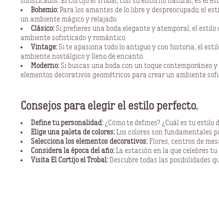
sofisticados. El Cortijo el Trobal, con su entorno natural, es el es
Bohemio:
Para los amantes de lo libre y despreocupado, el es
un ambiente mágico y relajado.
Clásico:
Si prefieres una boda elegante y atemporal, el estilo
ambiente sofisticado y romántico.
Vintage:
Si te apasiona todo lo antiguo y con historia, el es
ambiente nostálgico y lleno de encanto.
Moderno:
Si buscas una boda con un toque contemporáneo y mini
elementos decorativos geométricos para crear un ambiente sofi
Consejos para elegir el estilo perfecto.
Define tu personalidad:
¿Cómo te defines? ¿Cuál es tu estilo d
Elige una paleta de colores:
Los colores son fundamentales p
Selecciona los elementos decorativos:
Flores, centros de mesa
Considera la época del año:
La estación en la que celebres tu b
Visita El Cortijo el Trobal:
Descubre todas las posibilidades que
El Cortijo El Trobal: el escenari
El Cortijo el Trobal es un lugar mágico donde podrás celebrar tu