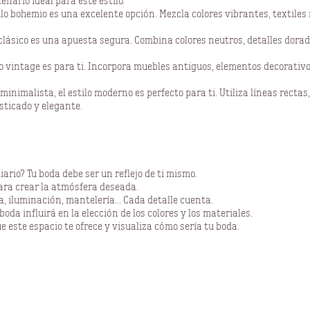
cenario ideal para este estilo.
tilo bohemio es una excelente opción. Mezcla colores vibrantes, textile
 clásico es una apuesta segura. Combina colores neutros, detalles dorado
tilo vintage es para ti. Incorpora muebles antiguos, elementos decorativ
malista, el estilo moderno es perfecto para ti. Utiliza líneas rectas, 
sticado y elegante.
iario? Tu boda debe ser un reflejo de ti mismo.
ara crear la atmósfera deseada.
, iluminación, mantelería... Cada detalle cuenta.
oda influirá en la elección de los colores y los materiales.
 este espacio te ofrece y visualiza cómo sería tu boda.
o perfecto para tu boda.
 boda de ensueño. Sus amplios jardines, sus espacios interiores llenos d